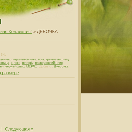
ы
ная Коллекция"
» ДЕВОЧКА
.3Kb
ьщенкашпицавпитомнике
,
пом
,
кремовыйшпиц
,
ошпица
,
щенки
,
шпицбу
,
померанскийшпиц
,
ни
,
черныйшпиц
,
МЕРЛЕ
|
Добавил
:
Джессика
м размере
6
|
Следующая »