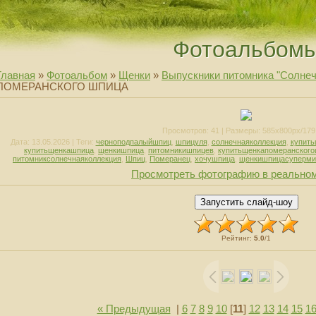
Фотоальбом
Главная
»
Фотоальбом
»
Щенки
»
Выпускники питомника "Солнеч
ПОМЕРАНСКОГО ШПИЦА
Просмотров
: 41 |
Размеры
: 585x800px/179
Дата
: 13.05.2026 |
Теги
:
черноподпалыйшпиц
,
шпицуля
,
солнечнаяколлекция
,
купит
купитьщенкашпица
,
щенкишпица
,
питомникишпицев
,
купитьщенкапомеранског
питомниксолнечнаяколлекция
,
Шпиц
,
Померанец
,
хочушпица
,
щенкишпицасуперми
Просмотреть фотографию в реально
Рейтинг
:
5.0
/
1
« Предыдущая
|
6
7
8
9
10
[
11
]
12
13
14
15
1