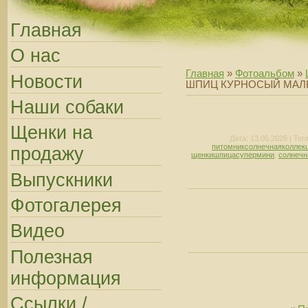
Главная
О нас
Главная
»
Фотоальбом
»
Новости
ШПИЦ КУРНОСЫЙ МАЛ
Наши собаки
Щенки на
Дата
: 13.05.2026 |
Тег
питомниксолнечнаяколлек
продажу
щенкишпицасупермини
,
солнечн
Выпускники
Фотогалерея
Видео
Полезная
информация
Ссылки /